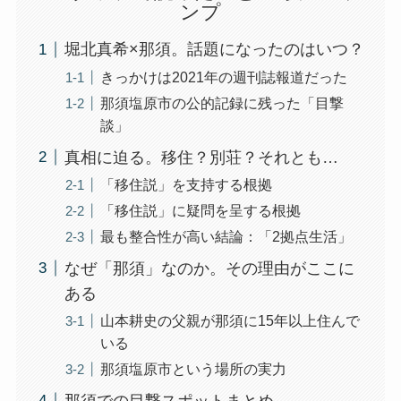
ンプ
堀北真希×那須。話題になったのはいつ？
きっかけは2021年の週刊誌報道だった
那須塩原市の公的記録に残った「目撃
談」
真相に迫る。移住？別荘？それとも…
「移住説」を支持する根拠
「移住説」に疑問を呈する根拠
最も整合性が高い結論：「2拠点生活」
なぜ「那須」なのか。その理由がここに
ある
山本耕史の父親が那須に15年以上住んで
いる
那須塩原市という場所の実力
那須での目撃スポットまとめ