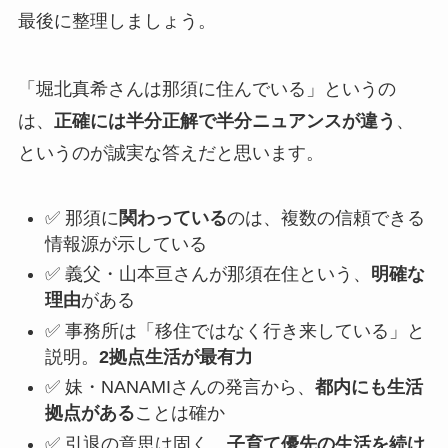
最後に整理しましょう。
「堀北真希さんは那須に住んでいる」というの
は、
正確には半分正解で半分ニュアンスが違う
、
というのが誠実な答えだと思います。
✅ 那須に
関わっている
のは、複数の信頼できる
情報源が示している
✅ 義父・山本亘さんが那須在住という、
明確な
理由
がある
✅ 事務所は「移住ではなく行き来している」と
説明。
2拠点生活が最有力
✅ 妹・NANAMIさんの発言から、
都内にも生活
拠点がある
ことは確か
✅ 引退の意思は固く、
子育て優先の生活を続け