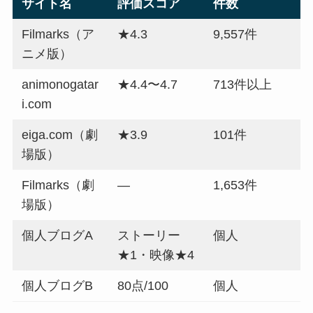
サイト名
評価スコア
件数
Filmarks（ア
★4.3
9,557件
ニメ版）
animonogatar
★4.4〜4.7
713件以上
i.com
eiga.com（劇
★3.9
101件
場版）
Filmarks（劇
—
1,653件
場版）
個人ブログA
ストーリー
個人
★1・映像★4
個人ブログB
80点/100
個人