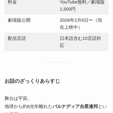
料金
YouTube無料／劇場版
1,500円
劇場版公開
2026年2月6日〜（現
在上映中）
配信言語
日本語含む10言語対
応
お話のざっくりあらすじ
舞台は宇宙。
地球から約6光年離れた
バルナディア合星連邦
とい