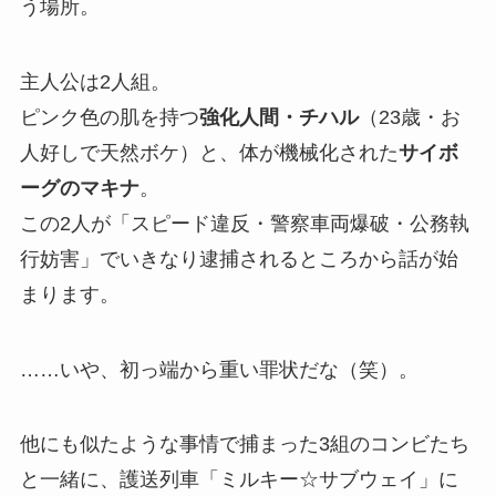
う場所。
主人公は2人組。
ピンク色の肌を持つ
強化人間・チハル
（23歳・お
人好しで天然ボケ）と、体が機械化された
サイボ
ーグのマキナ
。
この2人が「スピード違反・警察車両爆破・公務執
行妨害」でいきなり逮捕されるところから話が始
まります。
……いや、初っ端から重い罪状だな（笑）。
他にも似たような事情で捕まった3組のコンビたち
と一緒に、護送列車「ミルキー☆サブウェイ」に