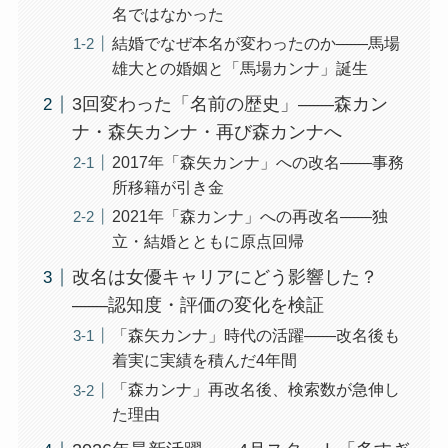
名ではなかった
結婚でなぜ本名が変わったのか——馬場
雄大との婚姻と「馬場カンナ」誕生
3回変わった「名前の歴史」——森カン
ナ・森矢カンナ・再び森カンナへ
2017年「森矢カンナ」への改名——事務
所移籍が引き金
2021年「森カンナ」への再改名——独
立・結婚とともに原点回帰
改名は女優キャリアにどう影響した？
——認知度・評価の変化を検証
「森矢カンナ」時代の活躍——改名後も
着実に実績を積んだ4年間
「森カンナ」再改名後、検索数が急伸し
た理由