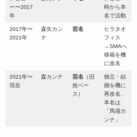
ー〜2017
時から本
年
名で活動
2017年〜
森矢カン
芸名
ヒラタオ
2021年
ナ
フィス
→SMAへ
移籍を機
に改名
2021年〜
森カンナ
芸名
（旧
独立・結
現在
姓ベー
婚を機に
ス）
再改名。
本名は
「馬場カ
ンナ」