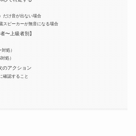
ど）だけ音が出ない場合
蔵スピーカーが無音になる場合
心者〜上級者別】
）
ー対処）
S対処）
次のアクション
に確認すること