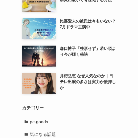
比嘉愛未の彼氏は今もいない？
7月ドラマ主演中
森口博子「整形せず」若い頃よ
り今が輝く秘訣
井桁弘恵 なぜ人気なのか｜日
テレ出演の多さは実力か後押し
か
カテゴリー
pc-goods
気になる話題