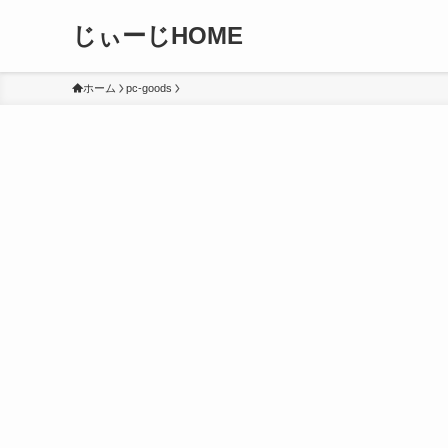
じぃーじHOME
ホーム
pc-goods