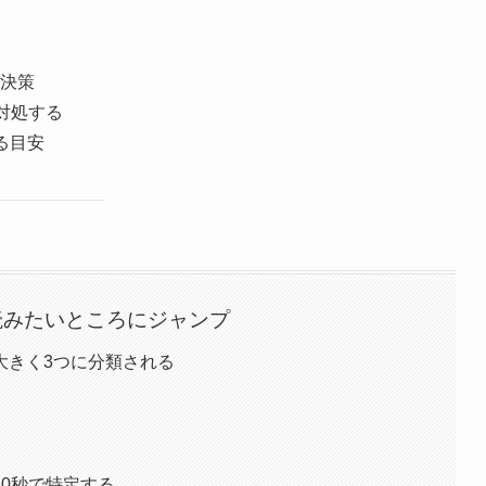
決策
で対処する
る目安
読みたいところにジャンプ
大きく3つに分類される
0秒で特定する