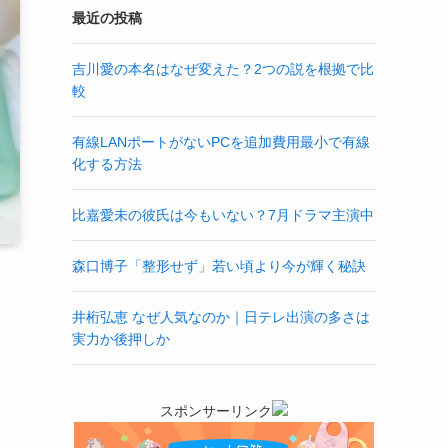
最近の投稿
吉川愛の本名はなぜ変えた？2つの説を根拠で比
較
有線LANポートがないPCを追加費用最小で有線
化する方法
比嘉愛未の彼氏は今もいない？7月ドラマ主演中
森口博子「整形せず」若い頃より今が輝く秘訣
井桁弘恵 なぜ人気なのか｜日テレ出演の多さは
実力か後押しか
スポンサーリンク