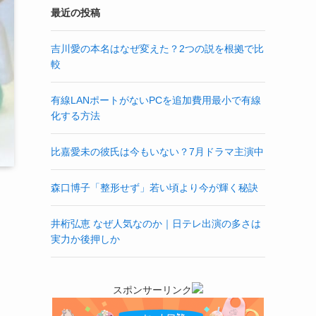
最近の投稿
吉川愛の本名はなぜ変えた？2つの説を根拠で比
較
有線LANポートがないPCを追加費用最小で有線
化する方法
比嘉愛未の彼氏は今もいない？7月ドラマ主演中
森口博子「整形せず」若い頃より今が輝く秘訣
井桁弘恵 なぜ人気なのか｜日テレ出演の多さは
実力か後押しか
スポンサーリンク