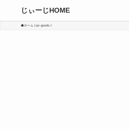
じぃーじHOME
ホーム
pc-goods