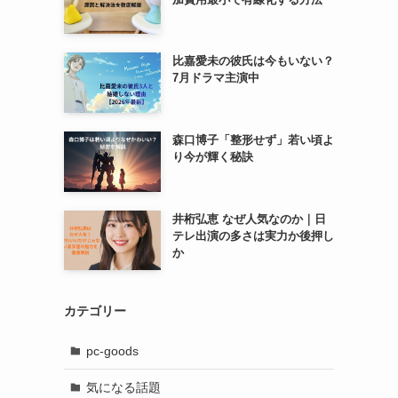
比嘉愛未の彼氏は今もいない？
7月ドラマ主演中
森口博子「整形せず」若い頃よ
り今が輝く秘訣
井桁弘恵 なぜ人気なのか｜日
テレ出演の多さは実力か後押し
か
カテゴリー
pc-goods
気になる話題