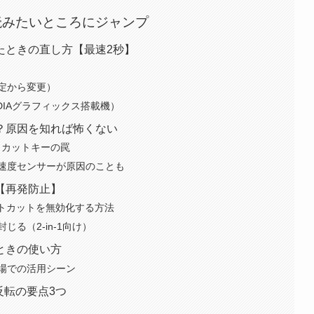
読みたいところにジャンプ
たときの直し方【最速2秒】
定から変更）
DIAグラフィックス搭載機）
？原因を知れば怖くない
トカットキーの罠
は加速度センサーが原因のことも
【再発防止】
ートカットを無効化する方法
る（2-in-1向け）
ときの使い方
場での活用シーン
反転の要点3つ