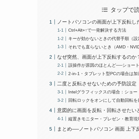
タップで
ノートパソコンの画面が上下反転し
Ctrl+Alt+↑で一発解決する方法
キーが効かないときの代替手順（設
それでも直らないとき（AMD・NVI
なぜ突然、画面が上下反転するのか
誤操作が原因のほとんど──ショー
2-in-1・タブレット型PCの場合
二度と反転させないための予防設定
Intelグラフィックスの場合：ショ
回転ロックをオンにして自動回転を封じ
意図的に画面を反転・回転させたい
縦置きモニター・プレゼン・教育現
まとめ──ノートパソコン 画面 上下