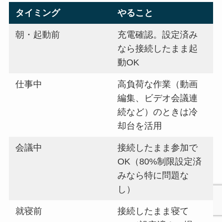
タイミング
やること
朝・起動前
充電確認。設定済み
なら接続したまま起
動OK
仕事中
高負荷な作業（動画
編集、ビデオ会議連
続など）のときは冷
却台を活用
会議中
接続したまま参加で
OK（80%制限設定済
みなら特に問題な
し）
就寝前
接続したまま寝て