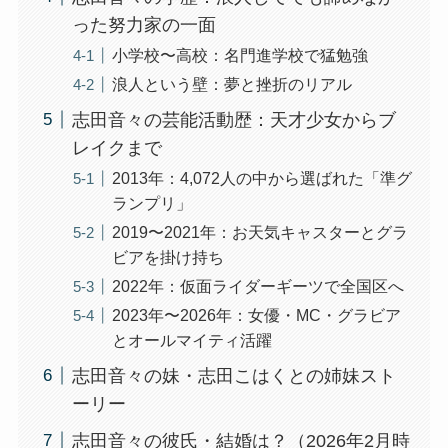
った努力家の一面
小学校〜高校：名門進学校で猛勉強
浪人という壁：夢と挫折のリアル
志田音々の芸能活動歴：天才少女からブ
レイクまで
2013年：4,072人の中から選ばれた「準グ
ランプリ」
2019〜2021年：お天気キャスターとグラ
ビアを掛け持ち
2022年：仮面ライダーギーツで全国区へ
2023年〜2026年：女優・MC・グラビア
とオールマイティ活躍
志田音々の妹・志田こはくとの姉妹スト
ーリー
志田音々の彼氏・結婚は？（2026年2月時