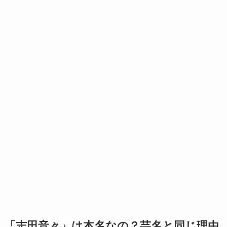
「志田音々」は本名なの？芸名と同じ理由