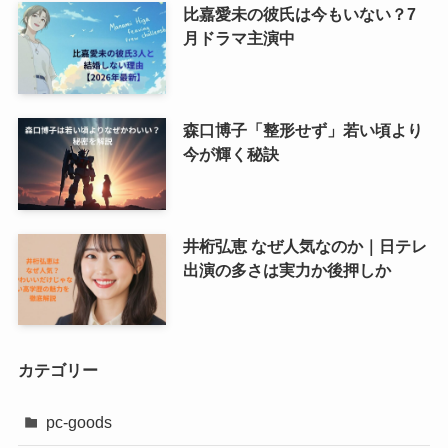
比嘉愛未の彼氏は今もいない？7
月ドラマ主演中
森口博子「整形せず」若い頃より
今が輝く秘訣
井桁弘恵 なぜ人気なのか｜日テレ
出演の多さは実力か後押しか
カテゴリー
pc-goods